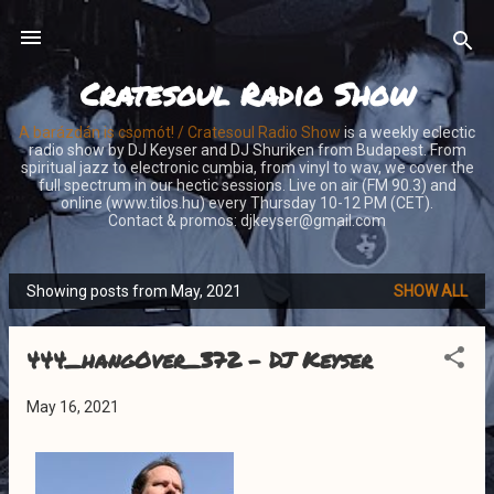
Skip to main content
Cratesoul Radio Show
A barázdán is csomót! / Cratesoul Radio Show
is a weekly eclectic
radio show by DJ Keyser and DJ Shuriken from Budapest. From
spiritual jazz to electronic cumbia, from vinyl to wav, we cover the
full spectrum in our hectic sessions. Live on air (FM 90.3) and
online (www.tilos.hu) every Thursday 10-12 PM (CET).
Contact & promos: djkeyser@gmail.com
Showing posts from May, 2021
SHOW ALL
P
o
444_hangOver_372 - DJ Keyser
s
t
May 16, 2021
s