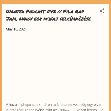
Wanted Podcast #43 // Fila Rap
Jam, avagy egy műfaj felcímkézése
May 10, 2021
A hazai hiphop/rap színtéren talán sosem volt még egy olyan
jelentőségű rendezvény, mint az 1996‒2000 között létező Fila