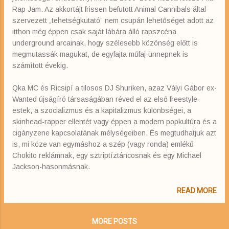
Rap Jam. Az akkortájt frissen befutott Animal Cannibals által
szervezett „tehetségkutató” nem csupán lehetőséget adott az
itthon még éppen csak saját lábára álló rapszcéna
underground arcainak, hogy szélesebb közönség előtt is
megmutassák magukat, de egyfajta műfaj-ünnepnek is
számított évekig.
Qka MC és Ricsipí a tilosos DJ Shuriken, azaz Vályi Gábor ex-
Wanted újságíró társaságában réved el az első freestyle-
estek, a szocializmus és a kapitalizmus különbségei, a
skinhead-rapper ellentét vagy éppen a modern popkultúra és a
cigányzene kapcsolatának mélységeiben. És megtudhatjuk azt
is, mi köze van egymáshoz a szép (vagy ronda) emlékű
Chokito reklámnak, egy sztriptíztáncosnak és egy Michael
Jackson-hasonmásnak.
READ MORE
MORE POSTS